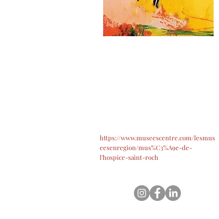
https://www.museescentre.com/lesmus
eesenregion/mus%C3%A9e-de-
l'hospice-saint-roch