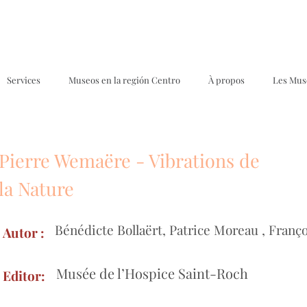
Services
Museos en la región Centro
À propos
Les Mus
Pierre Wemaëre - Vibrations de
Formu
la Nature
Bénédicte Bollaërt, Patrice Moreau , Fran
Autor :
Musée de l’Hospice Saint-Roch
Editor: