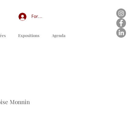
Forum professionnel/My Groups
ées
Expositions
Agenda
lario de pedido para descargar
çoise Monnin