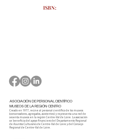
ISBN:
Formulario de pedido para
descargar
ASOCIACIÓN DE PERSONAL CIENTÍFICO
MUSEOS DE LA REGIÓN CENTRO
Creado en 1977, reúne al personal científico de los museos
(conservadores, agregados, asistentes) y representa una red de
sesenta museos en la región Centre-Val de Loire. La asociación
se beneficia del apoyo financiero del Departamento Regional
de Asuntos Culturales de Centre-Val de Loire y del Consejo
Regional de Centre-Val de Loire.