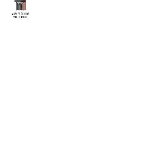
Faire un don ou adhérer à titre professionnel
NEWSLETTER
S'abonner
CONTACT
NOS TUTELLES