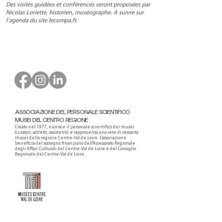
Des visites guidées et conférences seront proposées par
Nicolas Loriette, historien, muséographe. A suivre sur
l’agenda du site
lecompa.fr
.
ASSOCIAZIONE DEL PERSONALE SCIENTIFICO
MUSEI DEL CENTRO REGIONE
Creato nel 1977, riunisce il personale scientifico dei musei
(curatori, addetti, assistenti) e rappresenta una rete di sessanta
musei della regione Centre-Val de Loire. L'associazione
beneficia del sostegno finanziario dell'Assessorato Regionale
degli Affari Culturali del Centre-Val de Loire e del Consiglio
Regionale del Centre-Val de Loire.