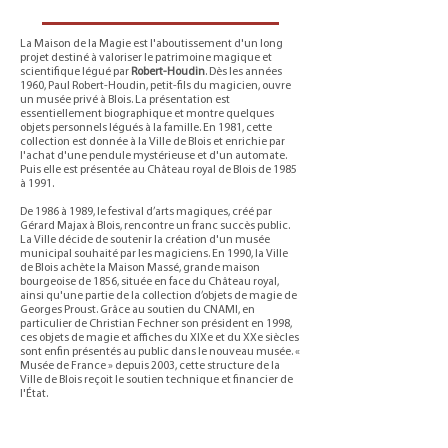
La Maison de la Magie est l'aboutissement d'un long
projet destiné à valoriser le patrimoine magique et
scientifique légué par
Robert-Houdin
. Dès les années
1960, Paul Robert-Houdin, petit-fils du magicien, ouvre
un musée privé à Blois. La présentation est
essentiellement biographique et montre quelques
objets personnels légués à la famille. En 1981, cette
collection est donnée à la Ville de Blois et enrichie par
l'achat d'une pendule mystérieuse et d'un automate.
Puis elle est présentée au Château royal de Blois de 1985
à 1991.
De 1986 à 1989, le festival d’arts magiques, créé par
Gérard Majax à Blois, rencontre un franc succès public.
La Ville décide de soutenir la création d'un musée
municipal souhaité par les magiciens. En 1990, la Ville
de Blois achète la Maison Massé, grande maison
bourgeoise de 1856, située en face du Château royal,
ainsi qu'une partie de la collection d’objets de magie de
Georges Proust. Grâce au soutien du CNAMI, en
particulier de Christian Fechner son président en 1998,
ces objets de magie et affiches du XIXe et du XXe siècles
sont enfin présentés au public dans le nouveau musée. «
Musée de France » depuis 2003, cette structure de la
Ville de Blois reçoit le soutien technique et financier de
l'État.