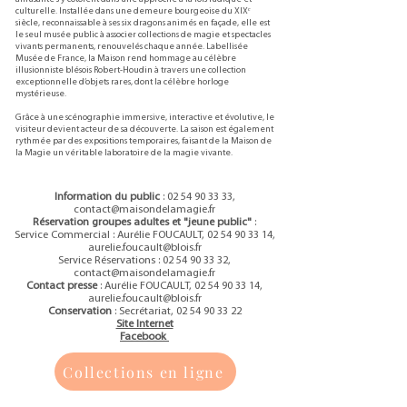
culturelle. Installée dans une demeure bourgeoise du XIXᵉ
siècle, reconnaissable à ses six dragons animés en façade, elle est
le seul musée public à associer collections de magie et spectacles
vivants permanents, renouvelés chaque année. Labellisée
Musée de France, la Maison rend hommage au célèbre
illusionniste blésois Robert-Houdin à travers une collection
exceptionnelle d’objets rares, dont la célèbre horloge
mystérieuse.
Grâce à une scénographie immersive, interactive et évolutive, le
visiteur devient acteur de sa découverte. La saison est également
rythmée par des expositions temporaires, faisant de la Maison de
la Magie un véritable laboratoire de la magie vivante.
Information du public
:
02 54 90 33 33
,
contact@maisondelamagie.fr
Réservation groupes adultes et "jeune public"
:
Service Commercial : Aurélie FOUCAULT,
02 54 90 33 14
,
aurelie.foucault@blois.fr
Service Réservations :
02 54 90 33 32
,
contact@maisondelamagie.fr
Contact presse
: Aurélie FOUCAULT,
02 54 90 33 14
,
aurelie.foucault@blois.fr
Conservation
: Secrétariat,
02 54 90 33 22
Site Internet
Facebook
Collections en ligne