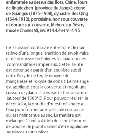
enflammée au dessus des flots, Chine, fours
de Jingdezhen (province du Jiangxi), règne
de Guangxu
(1875-1908)
, dynastie des Qing
(1644-1912)
, porcelaine, noir sous couverte
et dorure sur couverte, Mehun-sur-Yèvre,
musée Charles VII, inv. 914.4.4 et 914.4.5
Ce saisissant contraste entre l’or et le noir
relève d’une longue tradition de savoir-faire
et de prouesse techniques à la hauteur des
commanditaires impériaux. Cette teinte
est obtenue à partir d’un équilibre subtil
entre l’oxyde de fer, le dioxyde de
manganèse et l’oxyde de cobalt. Le mélange
est appliqué sous la couverte et reçoit une
cuisson oxydante à très haute température
(autour de 1300°C). Pour pouvoir réaliser le
décor à l’or, la poudre d’or est mélangée à
l’eau pour former une pellicule compacte
qui est maintenue au sec. La matière est
mélangée à une solution de caoutchouc et
de poudre de plomb, avant d’être appliquée
au pinceau sur la pièce.