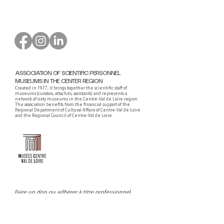
ASSOCIATION OF SCIENTIFIC PERSONNEL
MUSEUMS IN THE CENTER REGION
Created in 1977, it brings together the scientific staff of
museums (curators, attachés, assistants) and represents a
network of sixty museums in the Centre-Val de Loire region.
The association benefits from the financial support of the
Regional Department of Cultural Affairs of Centre-Val de Loire
and the Regional Council of Centre-Val de Loire.
Faire un don ou adhérer à titre professionnel