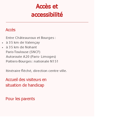
Accès et
accessibilité
Accès
Entre Châteauroux et Bourges :
à 35 km de Valençay
à 35 km de Nohant
Paris-Toulouse (SNCF)
Autoroute A20 (Paris- Limoges)
Poitiers-Bourges : nationale N151
Itinéraire fléché, direction centre ville.
Accueil des visiteurs en
situation de handicap
Pour les parents
L'histoire du musée