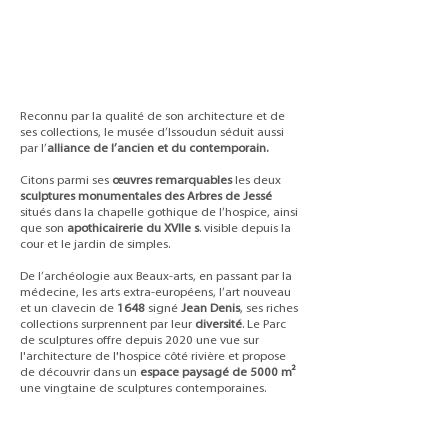
Reconnu par la qualité de son architecture et de
ses collections, le musée d’Issoudun séduit aussi
par l’
alliance de l’ancien et du contemporain.
Citons parmi ses
œuvres remarquables
les deux
sculptures monumentales des Arbres de Jessé
situés dans la chapelle gothique de l’hospice, ainsi
que son
apothicairerie du XVIIe s
. visible depuis la
cour et le jardin de simples.
De l’archéologie aux Beaux-arts, en passant par la
médecine, les arts extra-européens, l’art nouveau
et un clavecin de
1648
signé
Jean Denis
, ses riches
collections surprennent par leur
diversité
. Le Parc
de sculptures offre depuis 2020 une vue sur
l'architecture de l'hospice côté rivière et propose
de découvrir dans un
espace paysagé de 5000 m²
une vingtaine de sculptures contemporaines.