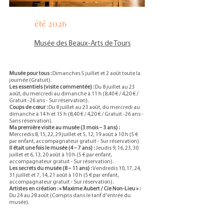
été 2026
Musée des Beaux-Arts de Tours
Musée pour tous :
Dimanches 5 juillet et 2 août toute la
journée (Gratuit).
Les essentiels (visite commentée) :
Du 8 juillet au 23
août, du mercredi au dimanche à 11 h (8,40 € / 4,20 € /
Gratuit -26 ans - Sur réservation).
Coups de cœur :
Du 8 juillet au 23 août, du mercredi au
dimanche à 14 h et 15 h (8,40 € / 4,20 € / Gratuit -26 ans -
Sans réservation).
Ma première visite au musée (3 mois – 3 ans) :
Mercredis 8, 15, 22, 29 juillet et 5, 12, 19 août à 10 h (5 €
par enfant, accompagnateur gratuit - Sur réservation).
Il était une fois le musée (4 – 7 ans) :
Jeudis 9, 16, 23, 30
juillet et 6, 13, 20 août à 10 h (5 € par enfant,
accompagnateur gratuit - Sur réservation).
Les secrets du musée (8 – 11 ans) :
Vendredis 10, 17, 24,
31 juillet et 7, 14, 21 août à 10 h (5 € par enfant,
accompagnateur gratuit - Sur réservation).
Artistes en création : « Maxime Aubert / Cie Non-Lieu » :
Du 24 au 28 août (Compris dans le tarif d'entrée du
musée).