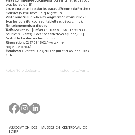
Visite commentée du château :
Du 1er juillet au 31 août,
tous les jours à 15 h.
Jeu en autonomie : « Sur les traces d’Étienne du Perche »
:
Tous les jours (Livret ludique gratuit).
Visite numérique : « Réalité augmentée et virtuelle » :
Tous les jours (Parcours sur tablette et géocaching).
Renseignements pratiques
Tarifs :
Adulte : 5 € | Enfant (7-18 ans) : 5,50 € l'atelier (3 €
pour les suivants) | Location tablette/casque : 2,50 € |
Gratuit le 1er dimanche du mois.
Réservation :
02 37 52 18 02
/
www.ville-
nogentlerotrou.fr
Horaires :
Ouvert tous les jours en juillet et août de 10 h à
18 h
Actualité précédente
Actualité suivante
ASSOCIATION DES MUSÉES EN CENTRE-VAL DE
LOIRE