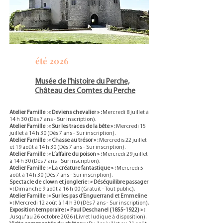
été 2026
Musée de l'histoire du Perche,
Château des Comtes du Perche
Atelier Famille : « Deviens chevalier » :
Mercredi 8 juillet à
14 h 30 (Dès 7 ans - Sur inscription).
Atelier Famille : « Sur les traces de la bête » :
Mercredi 15
juillet à 14 h 30 (Dès 7 ans - Sur inscription).
Atelier Famille : « Chasse au trésor » :
Mercredis 22 juillet
et 19 août à 14 h 30 (Dès 7 ans - Sur inscription).
Atelier Famille : « L’affaire du poison » :
Mercredi 29 juillet
à 14 h 30 (Dès 7 ans - Sur inscription).
Atelier Famille : « La créature fantastique » :
Mercredi 5
août à 14 h 30 (Dès 7 ans - Sur inscription).
Spectacle de clown et jonglerie : « Déséquilibre passager
» :
Dimanche 9 août à 16 h 00 (Gratuit - Tout public).
Atelier Famille : « Sur les pas d’Enguerrand et Emmeline
» :
Mercredi 12 août à 14 h 30 (Dès 7 ans - Sur inscription).
Exposition temporaire : « Paul Deschanel
(1855-1922)
» :
Jusqu'au 26 octobre 2026 (Livret ludique à disposition).