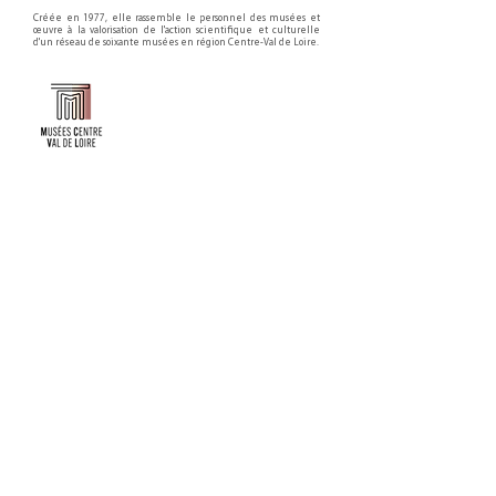
Créée en 1977, elle rassemble le personnel des musées et
œuvre à la valorisation de l'action scientifique et culturelle
d'un réseau de soixante musées en région Centre-Val de Loire.
Faire un don ou adhérer à titre professionnel
NEWSLETTER
S'abonner
CONTACT
NOS TUTELLES