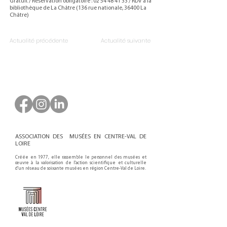
Gratuit / Réservation obligatoire :
02 54 48 41 33
/ RDV à la
bibliothèque de La Châtre (136 rue nationale, 36400 La
Châtre)
Actualité précédente
Actualité suivante
ASSOCIATION DES MUSÉES EN CENTRE-VAL DE
LOIRE
Créée en 1977, elle rassemble le personnel des musées et
œuvre à la valorisation de l'action scientifique et culturelle
d'un réseau de soixante musées en région Centre-Val de Loire.