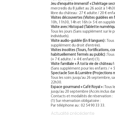
Jeu d’enquête immersif « L’héritage secr
mercredis du 8 juillet au 26 août à 14h30
libre du château : 27 € adulte / 20 € enfan
Visites découvertes (Visites guidées en f
10h, 11h30, 14h et 16h (+ 5 € en supplé
Visite avec Histopad (Tablette numériqu
Tous les jours (Sans supplément sur le p
individuels).
Visite audio-guidée (En 8 langues) :
Tous 
supplément du droit d’entrée).
Visites insolites (Tours, fortifications, c
habituellement fermés au public) :
Tous 
(+ 7 € adulte / + 4 € enfant) (1).
Visite familiale « À toi la vie de château ! 
(Sans supplément pour les enfants / + 5 
Spectacle Son & Lumière (Projections 
Tous les soirs jusqu’au 26 septembre, sauf
22h30.
Espace gourmand « Café Royal » :
Tous l
jusqu’au 20 septembre (Accès inclus dans
Contacts et modalités de réservation :
(1) Sur réservation obligatoire :
Par téléphone au : 02 54 90 33 33.
Actualité précédente