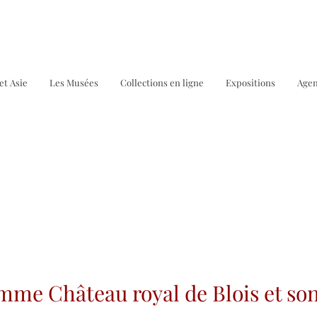
et Asie
Les Musées
Collections en ligne
Expositions
Age
mme Château royal de Blois et so