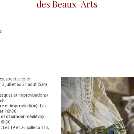
des Beaux-Arts
e
s, spectacles et
2 juillet au 21 août (Sans
esques et improvisations)
h30.
tre et improvisation) :
Les
 et 16h30.
n et d’humour médiéval) :
 16h30
.
 :
Les 19 et 26 juillet à 11h,