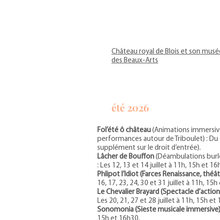
Château royal de Blois et son musé
des Beaux-Arts
été 2026
Fol’été ô château
(Animations immersive
performances autour de Triboulet) : Du 1
supplément sur le droit d’entrée).
Lâcher de Bouffon
(Déambulations burl
: Les 12, 13 et 14 juillet à 11h, 15h et 16
Phlipot l’Idiot (Farces Renaissance, théâ
16, 17, 23, 24, 30 et 31 juillet à 11h, 15h
Le Chevalier Brayard (Spectacle d’actio
Les 20, 21, 27 et 28 juillet à 11h, 15h et
Sonomonia (Sieste musicale immersive)
15h et 16h30.