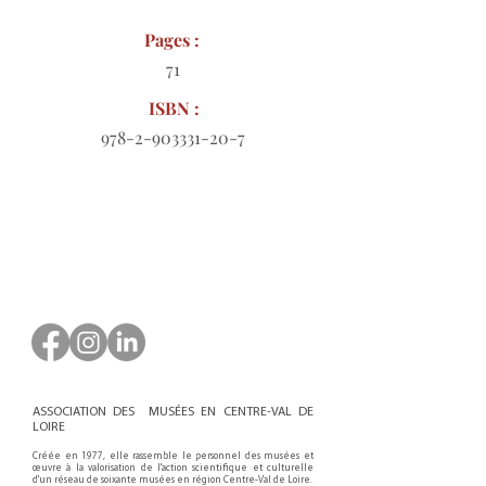
Pages :
71
ISBN :
978-2-903331-20-7
Bon de commande à télécharger
ASSOCIATION DES MUSÉES EN CENTRE-VAL DE
LOIRE
Créée en 1977, elle rassemble le personnel des musées et
œuvre à la valorisation de l'action scientifique et culturelle
d'un réseau de soixante musées en région Centre-Val de Loire.