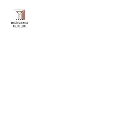
Faire un don ou adhérer à titre professionnel
NEWSLETTER
S'abonner
CONTACT
NOS TUTELLES