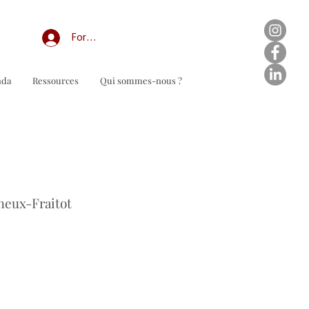
Forum professionnel/My Groups
nda
Ressources
Qui sommes-nous ?
n de commande à télécharger
meux-Fraitot