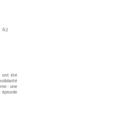
62
:
i ont été
solidarité
ame : une
t épisode