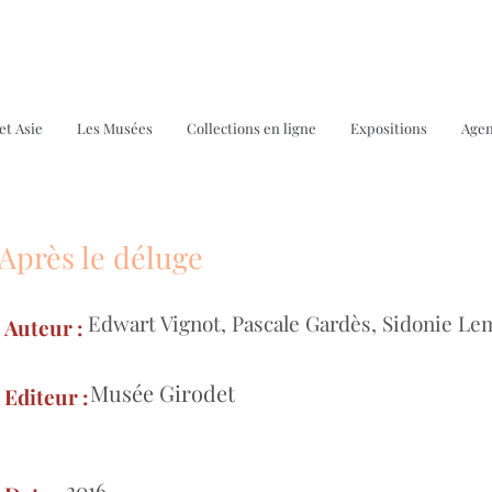
et Asie
Les Musées
Collections en ligne
Expositions
Age
Après le déluge
Bo
Edwart Vignot, Pascale Gardès, Sidonie Le
Auteur :
Musée Girodet
Editeur :
2016