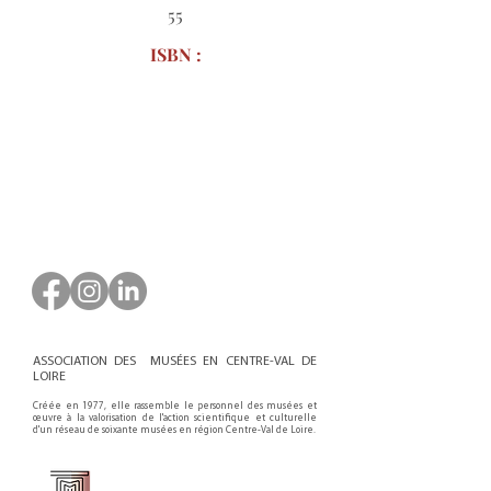
55
ISBN :
Bon de commande à télécharger
ASSOCIATION DES MUSÉES EN CENTRE-VAL DE
LOIRE
Créée en 1977, elle rassemble le personnel des musées et
œuvre à la valorisation de l'action scientifique et culturelle
d'un réseau de soixante musées en région Centre-Val de Loire.