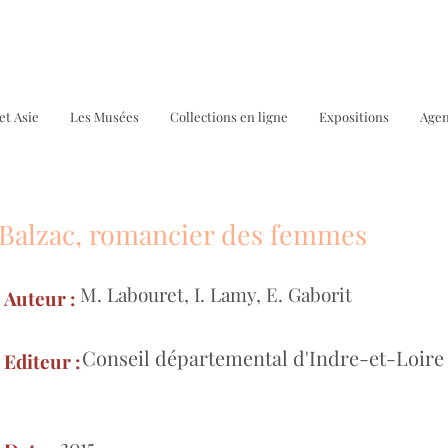
et Asie
Les Musées
Collections en ligne
Expositions
Age
Balzac, romancier des femmes
Bo
M. Labouret, I. Lamy, E. Gaborit
Auteur :
Conseil départemental d'Indre-et-Loire
Editeur :
2015