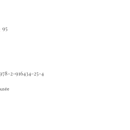
95
:
978-2-916434-25-4
musée