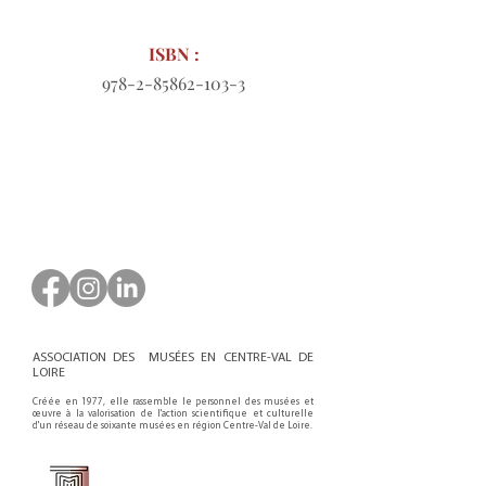
ISBN :
978-2-85862-103-3
Bon de commande à télécharger
ASSOCIATION DES MUSÉES EN CENTRE-VAL DE
LOIRE
Créée en 1977, elle rassemble le personnel des musées et
œuvre à la valorisation de l'action scientifique et culturelle
d'un réseau de soixante musées en région Centre-Val de Loire.