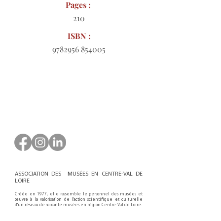
Pages :
210
ISBN :
9782956 854005
Bon de commande à télécharger
ASSOCIATION DES MUSÉES EN CENTRE-VAL DE
LOIRE
Créée en 1977, elle rassemble le personnel des musées et
œuvre à la valorisation de l'action scientifique et culturelle
d'un réseau de soixante musées en région Centre-Val de Loire.