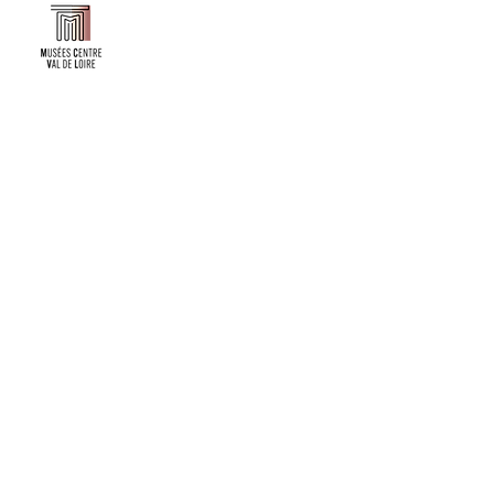
Faire un don ou adhérer à titre professionnel
NEWSLETTER
S'abonner
CONTACT
NOS TUTELLES