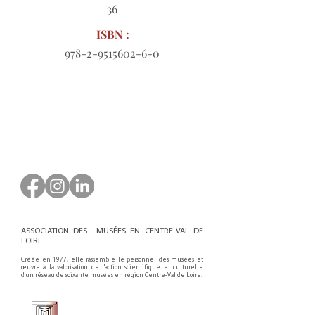
36
ISBN :
978-2-9515602-6-0
Bon de commande à télécharger
ASSOCIATION DES MUSÉES EN CENTRE-VAL DE
LOIRE
Créée en 1977, elle rassemble le personnel des musées et
œuvre à la valorisation de l'action scientifique et culturelle
d'un réseau de soixante musées en région Centre-Val de Loire.