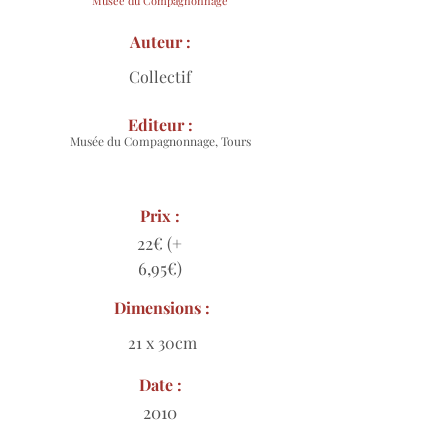
Musée du Compagnonnage
Auteur :
Collectif
Editeur :
Musée du Compagnonnage, Tours
Prix :
22€ (+
6,95€)
Dimensions :
21 x 30cm
Date :
2010