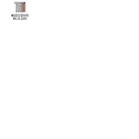
Faire un don ou adhérer à titre professionnel
NEWSLETTER
S'abonner
CONTACT
NOS TUTELLES