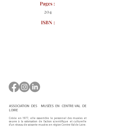
Pages :
204
ISBN :
Bon de commande à télécharger
ASSOCIATION DES MUSÉES EN CENTRE-VAL DE
LOIRE
Créée en 1977, elle rassemble le personnel des musées et
œuvre à la valorisation de l'action scientifique et culturelle
d'un réseau de soixante musées en région Centre-Val de Loire.