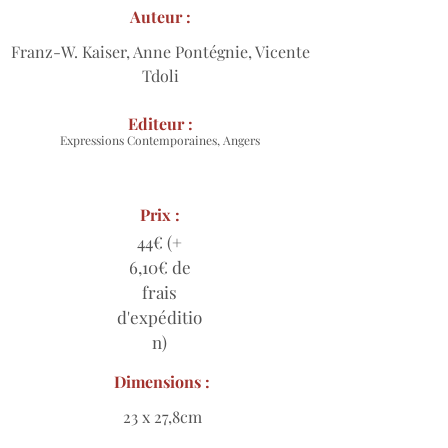
Auteur :
Franz-W. Kaiser, Anne Pontégnie, Vicente
Tdoli
Editeur :
Expressions Contemporaines, Angers
Prix :
44€ (+
6,10€ de
frais
d'expéditio
n)
Dimensions :
23 x 27,8cm