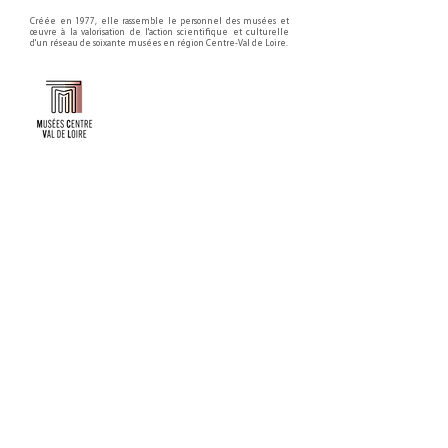
Créée en 1977, elle rassemble le personnel des musées et
œuvre à la valorisation de l'action scientifique et culturelle
d'un réseau de soixante musées en région Centre-Val de Loire.
Faire un don ou adhérer à titre professionnel
NEWSLETTER
S'abonner
CONTACT
NOS TUTELLES