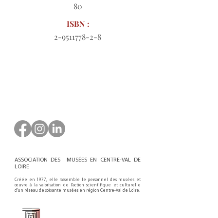
80
ISBN :
2-9511778-2-8
Bon de commande à télécharger
ASSOCIATION DES MUSÉES EN CENTRE-VAL DE
LOIRE
Créée en 1977, elle rassemble le personnel des musées et
œuvre à la valorisation de l'action scientifique et culturelle
d'un réseau de soixante musées en région Centre-Val de Loire.