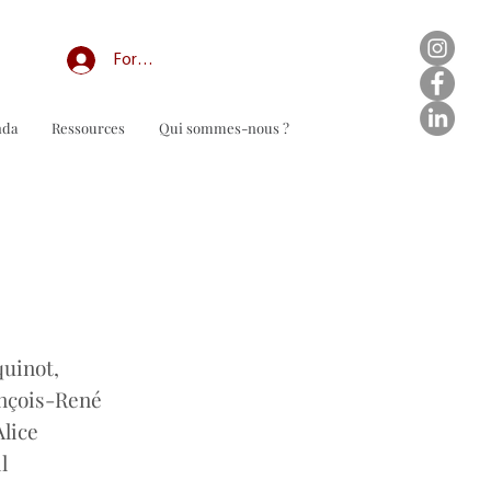
Forum professionnel/My Groups
nda
Ressources
Qui sommes-nous ?
n de commande à télécharger
quinot,
ançois-René
Alice
l