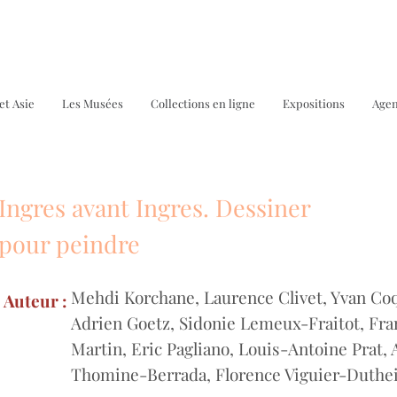
et Asie
Les Musées
Collections en ligne
Expositions
Age
Ingres avant Ingres. Dessiner
Bo
pour peindre
Mehdi Korchane, Laurence Clivet, Yvan Co
Auteur :
Adrien Goetz, Sidonie Lemeux-Fraitot, Fr
Martin, Eric Pagliano, Louis-Antoine Prat, 
Thomine-Berrada, Florence Viguier-Duthei