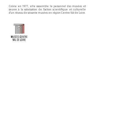
Créée en 1977, elle rassemble le personnel des musées et
œuvre à la valorisation de l'action scientifique et culturelle
d'un réseau de soixante musées en région Centre-Val de Loire.
Faire un don ou adhérer à titre professionnel
NEWSLETTER
S'abonner
CONTACT
NOS TUTELLES