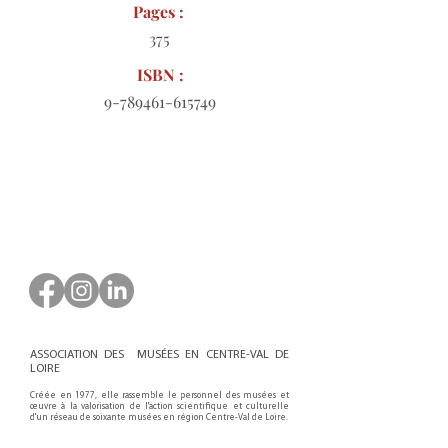
Pages :
375
ISBN :
9-789461-615749
Bon de commande à télécharger
ASSOCIATION DES MUSÉES EN CENTRE-VAL DE
LOIRE
Créée en 1977, elle rassemble le personnel des musées et
œuvre à la valorisation de l'action scientifique et culturelle
d'un réseau de soixante musées en région Centre-Val de Loire.