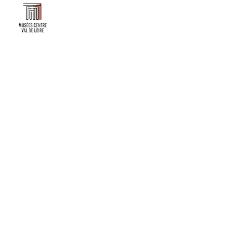
Faire un don ou adhérer à titre professionnel
NEWSLETTER
S'abonner
CONTACT
NOS TUTELLES