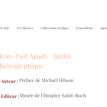
et Asie
Les Musées
Collections en ligne
Expositions
Age
Jean-Paul Agosti - Jardin
Bo
hiéroglyphique
Préface de Michaël Hibson
Auteur :
Musée de l'Hospice Saint-Roch
Editeur :