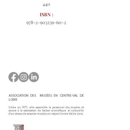
440
ISBN :
978-2-903239-60-2
Bon de commande à télécharger
ASSOCIATION DES MUSÉES EN CENTRE-VAL DE
LOIRE
Créée en 1977, elle rassemble le personnel des musées et
œuvre à la valorisation de l'action scientifique et culturelle
d'un réseau de soixante musées en région Centre-Val de Loire.