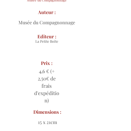
Musée du Compagnonnage
Auteur :
Musée du Compagnonnage
Editeur :
La Petite Boîte
Prix :
4,6 € (+
2,50€ de
frais
d'expéditio
n)
Dimensions :
15 x 21cm