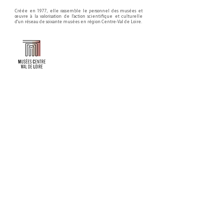
Créée en 1977, elle rassemble le personnel des musées et
œuvre à la valorisation de l'action scientifique et culturelle
d'un réseau de soixante musées en région Centre-Val de Loire.
Faire un don ou adhérer à titre professionnel
NEWSLETTER
S'abonner
CONTACT
NOS TUTELLES