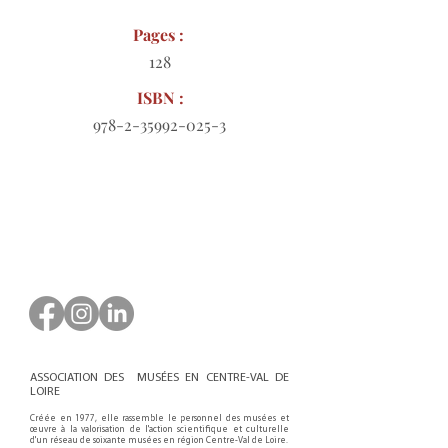
Pages :
128
ISBN :
978-2-35992-025-3
Bon de commande à télécharger
ASSOCIATION DES MUSÉES EN CENTRE-VAL DE
LOIRE
Créée en 1977, elle rassemble le personnel des musées et
œuvre à la valorisation de l'action scientifique et culturelle
d'un réseau de soixante musées en région Centre-Val de Loire.