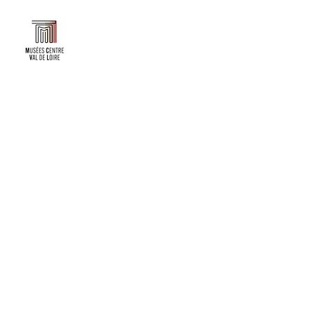
Faire un don ou adhérer à titre professionnel
NEWSLETTER
S'abonner
CONTACT
NOS TUTELLES