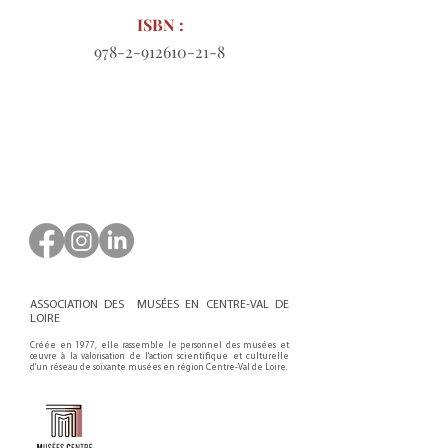
ISBN :
978-2-912610-21-8
Bon de commande à télécharger
ASSOCIATION DES MUSÉES EN CENTRE-VAL DE
LOIRE
Créée en 1977, elle rassemble le personnel des musées et
œuvre à la valorisation de l'action scientifique et culturelle
d'un réseau de soixante musées en région Centre-Val de Loire.