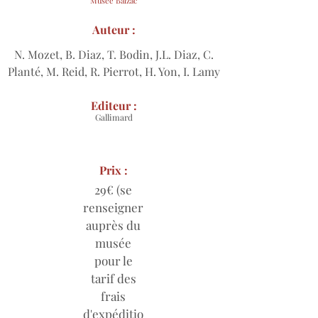
Musée Balzac
Auteur :
N. Mozet, B. Diaz, T. Bodin, J.L. Diaz, C.
Planté, M. Reid, R. Pierrot, H. Yon, I. Lamy
Editeur :
Gallimard
Prix :
29€ (se
renseigner
auprès du
musée
pour le
tarif des
frais
d'expéditio