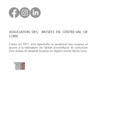
ASSOCIATION DES MUSÉES EN CENTRE-VAL DE
LOIRE
Créée en 1977, elle rassemble le personnel des musées et
œuvre à la valorisation de l'action scientifique et culturelle
d'un réseau de soixante musées en région Centre-Val de Loire.
Faire un don ou adhérer à titre professionnel
NEWSLETTER