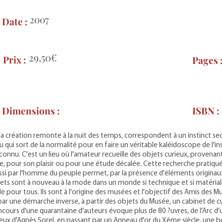
2007
Date :
29,50€
Prix :
Pages 
Dimensions :
ISBN :
 la création remonte à la nuit des temps, correspondent à un instinct se
u qui sort de la normalité pour en faire un véritable kaléidoscope de l'ins
connu. C'est un lieu où l'amateur recueille des objets curieux, provenant
, pour son plaisir ou pour une étude décalée. Cette recherche pratiqué
ssi par l'homme du peuple permet, par la présence d'éléments originau
inets sont à nouveau à la mode dans un monde si technique et si matérial
e pour tous. Ils sont à l'origine des musées et l'objectif des Amis des M
ar une démarche inverse, à partir des objets du Musée, un cabinet de cu
concours d'une quarantaine d'auteurs évoque plus de 80 ?uvres, de l'Arc d'
ux d'Agnès Sorel, en passant par un Anneau d'or du Xème siècle, une b