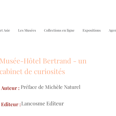
et Asie
Les Musées
Collections en ligne
Expositions
Age
Musée-Hôtel Bertrand - un
Bo
cabinet de curiosités
Préface de Michèle Naturel
Auteur :
Lancosme Editeur
Editeur :