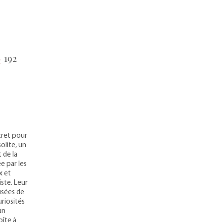
192
:
cret pour
olite, un
 de la
e par les
x et
iste. Leur
usées de
riosités
un
oîte à