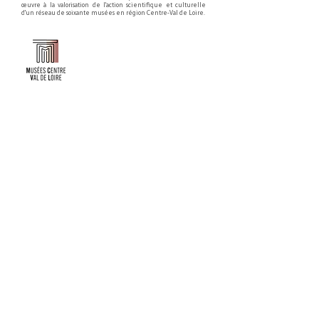
œuvre à la valorisation de l'action scientifique et culturelle
d'un réseau de soixante musées en région Centre-Val de Loire.
Faire un don ou adhérer à titre professionnel
NEWSLETTER
S'abonner
CONTACT
NOS TUTELLES